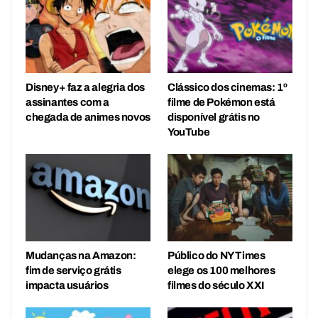
Disney+ faz a alegria dos
Clássico dos cinemas: 1º
assinantes com a
filme de Pokémon está
chegada de animes novos
disponível grátis no
YouTube
Mudanças na Amazon:
Público do NY Times
fim de serviço grátis
elege os 100 melhores
impacta usuários
filmes do século XXI