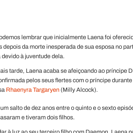
odemos lembrar que inicialmente Laena foi oferec
s depois da morte inesperada de sua esposa no part
 devido à juventude dela.
ais tarde, Laena acaba se afeiçoando ao príncipe
nfirmada pelos seus flertes com o príncipe durante 
esa
Rhaenyra Targaryen
(Milly Alcock).
 um salto de dez anos entre o quinto e o sexto episó
saram e tiveram dois filhos.
dar à luz ao seu terceiro filho com Daemon, Laena 