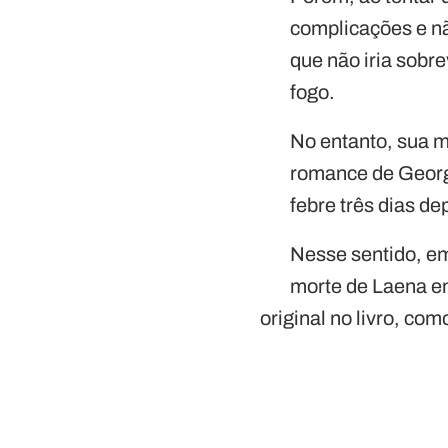
complicações e n
que não iria sobre
fogo.
No entanto, sua mo
romance de George
febre três dias d
Nesse sentido, em
morte de Laena em
original no livro, c