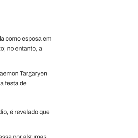
ida como esposa em
o; no entanto, a
 Daemon Targaryen
a festa de
dio, é revelado que
passa por algumas