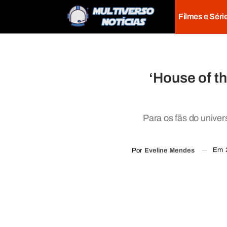
Filmes e Séri
‘House of t
Para os fãs do univer
Em
Por
Eveline Mendes