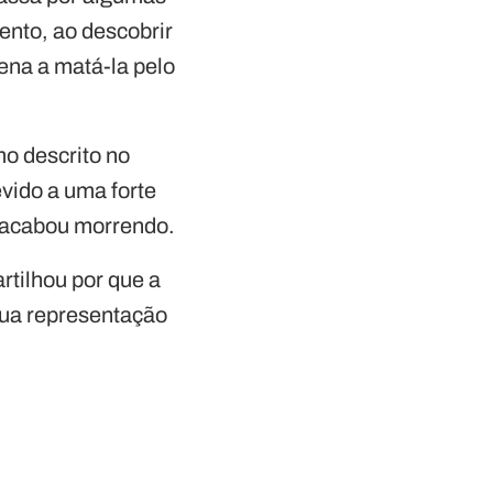
nto, ao descobrir
dena a matá-la pelo
mo descrito no
vido a uma forte
m acabou morrendo.
rtilhou por que a
sua representação