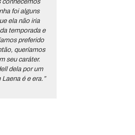
Nós conhecemos
nha foi alguns
e ela não iria
a da temporada e
íamos preferido
ntão, queríamos
m seu caráter.
ll dela por um
Laena é e era.”