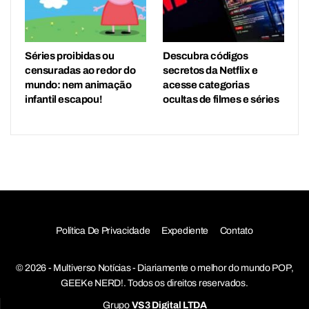
Séries proibidas ou
Descubra códigos
censuradas ao redor do
secretos da Netflix e
mundo: nem animação
acesse categorias
infantil escapou!
ocultas de filmes e séries
Política De Privacidade
Expediente
Contato
© 2026 - Multiverso Notícias - Diariamente o melhor do mundo POP,
GEEK e NERD!. Todos os direitos reservados.
Grupo
VS3 Digital LTDA