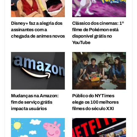
Disney+ faz a alegria dos
Clássico dos cinemas: 1º
assinantes com a
filme de Pokémon está
chegada de animes novos
disponível grátis no
YouTube
Mudanças na Amazon:
Público do NY Times
fim de serviço grátis
elege os 100 melhores
impacta usuários
filmes do século XXI