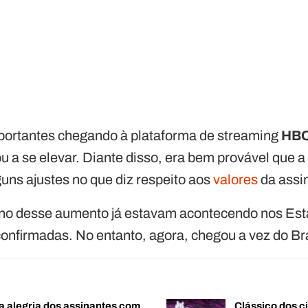
portantes chegando à plataforma de streaming
HBO
 a se elevar. Diante disso, era bem provável que 
uns ajustes no que diz respeito aos
valores
da assi
no desse aumento já estavam acontecendo nos Est
onfirmadas. No entanto, agora, chegou a vez do Bra
a alegria dos assinantes com
Clássico dos c