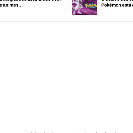
de animes…
Pokémon está 