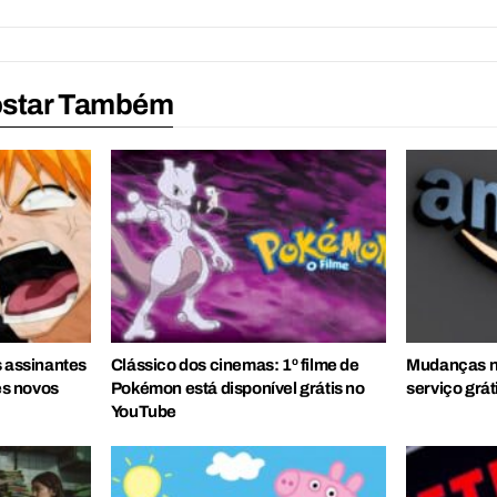
ostar Também
s assinantes
Clássico dos cinemas: 1º filme de
Mudanças n
s novos
Pokémon está disponível grátis no
serviço grát
YouTube