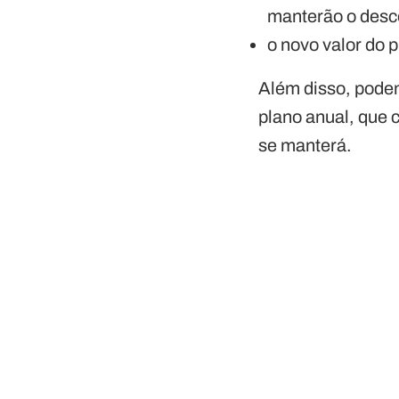
manterão o desco
o novo valor do p
Além disso, pode
plano anual, que c
se manterá.