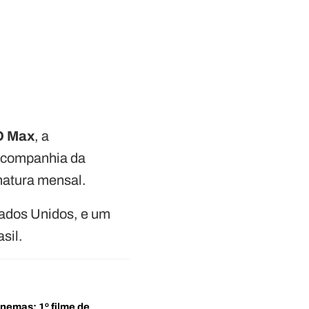
 Max
, a
a companhia da
natura mensal.
ados Unidos, e um
sil.
inemas: 1º filme de