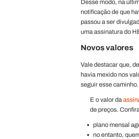
Desse modo, na últim
notificação de que h
passou a ser divulgad
uma assinatura do HB
Novos valores
Vale destacar que, d
havia mexido nos valo
seguir esse caminho.
E o valor da
assin
de preços. Confir
plano mensal ag
no entanto, quem