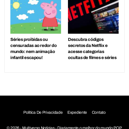
Séries proibidas ou
Descubra códigos
censuradas ao redor do
secretos da Netflix e
mundo: nem animação
acesse categorias
infantil escapou!
ocultas de filmes e séries
Política De Privacidade
Expediente
Contato
© 2026 - Multiverso Notícias - Diariamente o melhor do mundo POP,