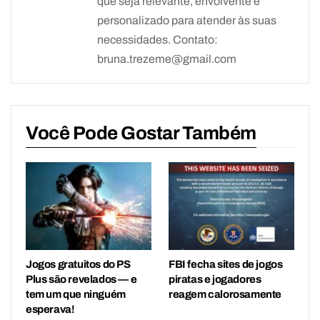
que seja relevante, envolvente e
personalizado para atender às suas
necessidades. Contato:
bruna.trezeme@gmail.com
Você Pode Gostar Também
Jogos gratuitos do PS
FBI fecha sites de jogos
Plus são revelados — e
piratas e jogadores
tem um que ninguém
reagem calorosamente
esperava!