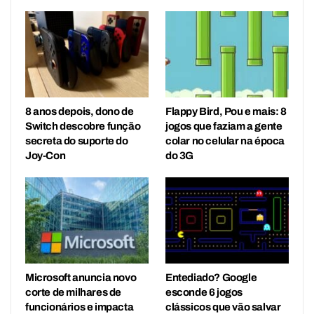
8 anos depois, dono de
Flappy Bird, Pou e mais: 8
Switch descobre função
jogos que faziam a gente
secreta do suporte do
colar no celular na época
Joy-Con
do 3G
Microsoft anuncia novo
Entediado? Google
corte de milhares de
esconde 6 jogos
funcionários e impacta
clássicos que vão salvar