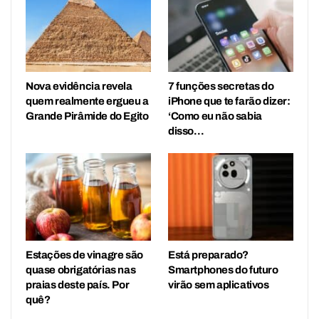
Nova evidência revela
7 funções secretas do
quem realmente ergueu a
iPhone que te farão dizer:
Grande Pirâmide do Egito
‘Como eu não sabia
disso…
Estações de vinagre são
Está preparado?
quase obrigatórias nas
Smartphones do futuro
praias deste país. Por
virão sem aplicativos
quê?