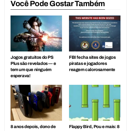
Você Pode Gostar Também
Jogos gratuitos do PS
FBI fecha sites de jogos
Plus são revelados — e
piratas e jogadores
tem um que ninguém
reagem calorosamente
esperava!
8 anos depois, dono de
Flappy Bird, Pou e mais: 8