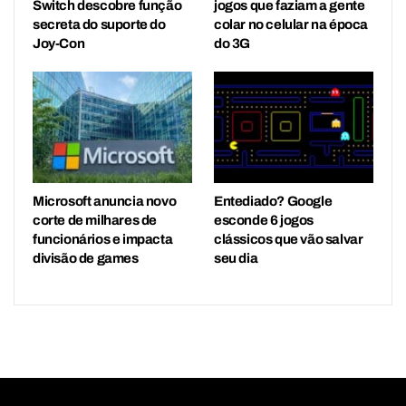
Switch descobre função
jogos que faziam a gente
secreta do suporte do
colar no celular na época
Joy-Con
do 3G
Microsoft anuncia novo
Entediado? Google
corte de milhares de
esconde 6 jogos
funcionários e impacta
clássicos que vão salvar
divisão de games
seu dia