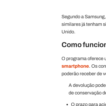
Segundo a Samsung, e
similares já tenham 
Unido.
Como funcion
O programa oferece u
smartphone
. Os co
poderão receber de v
A devolução pode 
de conservação do
O prazo para aci