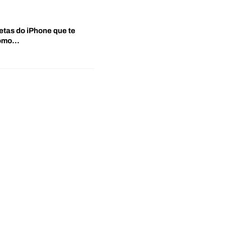
etas do iPhone que te
‘Como…