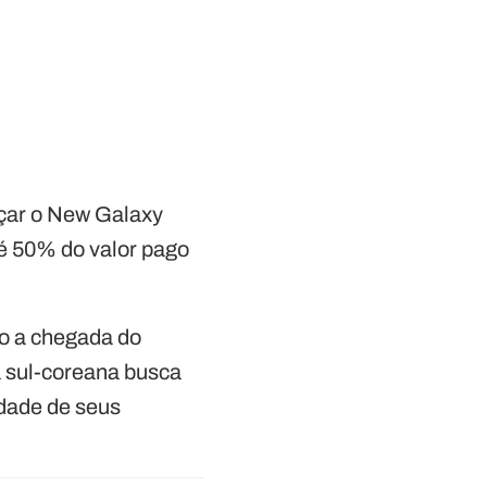
nçar o New Galaxy
é 50% do valor pago
do a chegada do
 sul-coreana busca
idade de seus