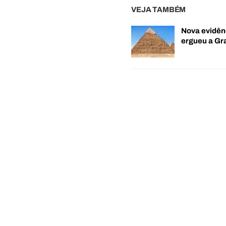
VEJA TAMBÉM
Nova evidên
ergueu a G