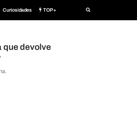
Curiosidades
TOP+
 que devolve
r
na.