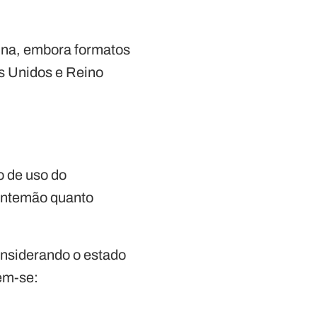
ina, embora formatos
s Unidos e Reino
o de uso do
 antemão quanto
onsiderando o estado
em-se:
.