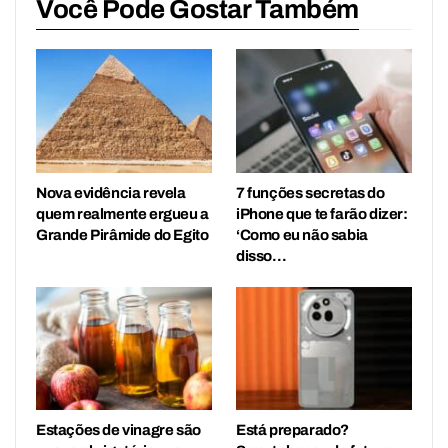
Você Pode Gostar Também
Nova evidência revela
7 funções secretas do
quem realmente ergueu a
iPhone que te farão dizer:
Grande Pirâmide do Egito
‘Como eu não sabia
disso…
Estações de vinagre são
Está preparado?