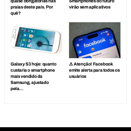
quase obrigatórias nas
Smartphones do futuro
praias deste país. Por
virão sem aplicativos
quê?
Galaxy S3 hoje: quanto
⚠️ Atenção! Facebook
custaria o smartphone
emite alerta para todos os
mais vendido da
usuários
Samsung, ajustado
pela…