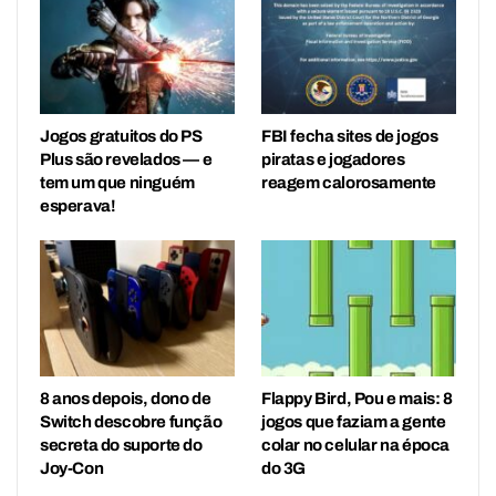
Jogos gratuitos do PS
FBI fecha sites de jogos
Plus são revelados — e
piratas e jogadores
tem um que ninguém
reagem calorosamente
esperava!
8 anos depois, dono de
Flappy Bird, Pou e mais: 8
Switch descobre função
jogos que faziam a gente
secreta do suporte do
colar no celular na época
Joy-Con
do 3G