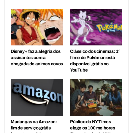
Disney+ faz a alegria dos
Clássico dos cinemas: 1º
assinantes com a
filme de Pokémon está
chegada de animes novos
disponível grátis no
YouTube
Mudanças na Amazon:
Público do NY Times
fim de serviço grátis
elege os 100 melhores