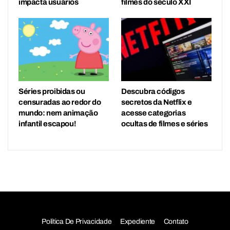
impacta usuários
filmes do século XXI
Séries proibidas ou
Descubra códigos
censuradas ao redor do
secretos da Netflix e
mundo: nem animação
acesse categorias
infantil escapou!
ocultas de filmes e séries
Política De Privacidade
Expediente
Contato