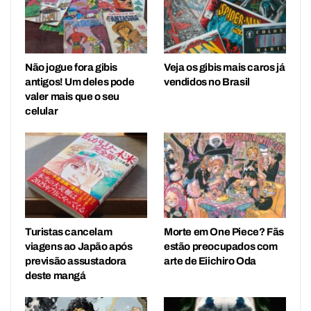
Não jogue fora gibis
Veja os gibis mais caros já
antigos! Um deles pode
vendidos no Brasil
valer mais que o seu
celular
Turistas cancelam
Morte em One Piece? Fãs
viagens ao Japão após
estão preocupados com
previsão assustadora
arte de Eiichiro Oda
deste mangá