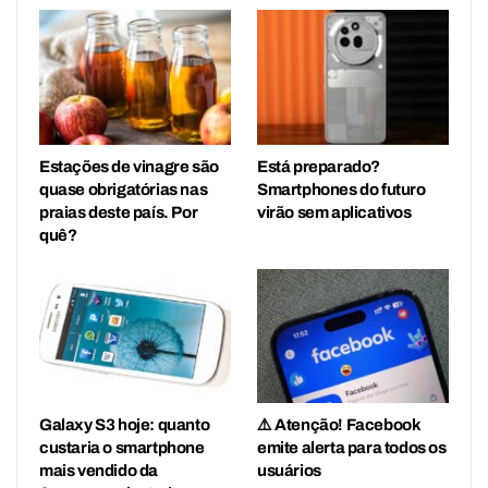
Estações de vinagre são
Está preparado?
quase obrigatórias nas
Smartphones do futuro
praias deste país. Por
virão sem aplicativos
quê?
Galaxy S3 hoje: quanto
⚠️ Atenção! Facebook
custaria o smartphone
emite alerta para todos os
mais vendido da
usuários