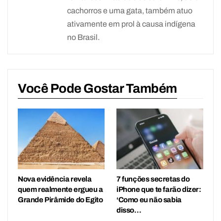
cachorros e uma gata, também atuo
ativamente em prol à causa indígena
no Brasil.
Você Pode Gostar Também
Nova evidência revela
7 funções secretas do
quem realmente ergueu a
iPhone que te farão dizer:
Grande Pirâmide do Egito
‘Como eu não sabia
disso…