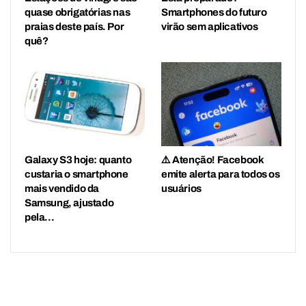
quase obrigatórias nas
Smartphones do futuro
praias deste país. Por
virão sem aplicativos
quê?
Galaxy S3 hoje: quanto
⚠️ Atenção! Facebook
custaria o smartphone
emite alerta para todos os
mais vendido da
usuários
Samsung, ajustado
pela…