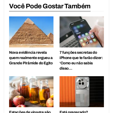
Você Pode Gostar Também
Nova evidência revela
7 funções secretas do
quem realmente ergueu a
iPhone que te farão dizer:
Grande Pirâmide do Egito
‘Como eu não sabia
disso…
Estações de vinagre são
Está preparado?