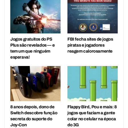
Jogos gratuitos do PS
FBI fecha sites de jogos
Plus são revelados — e
piratas e jogadores
tem um que ninguém
reagem calorosamente
esperava!
8 anos depois, dono de
Flappy Bird, Pou e mais: 8
Switch descobre função
jogos que faziam a gente
secreta do suporte do
colar no celular na época
Joy-Con
do 3G