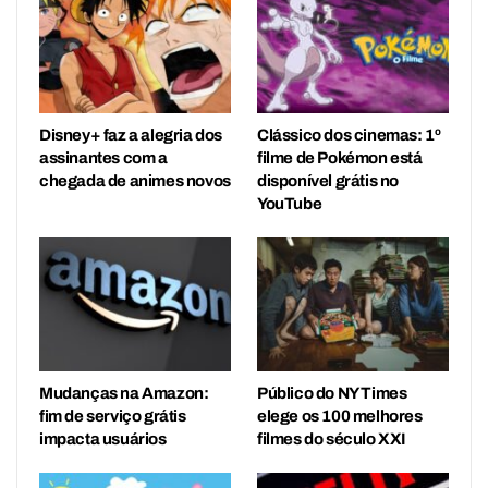
Disney+ faz a alegria dos
Clássico dos cinemas: 1º
assinantes com a
filme de Pokémon está
chegada de animes novos
disponível grátis no
YouTube
Mudanças na Amazon:
Público do NY Times
fim de serviço grátis
elege os 100 melhores
impacta usuários
filmes do século XXI