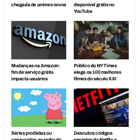
chegada de animes novos
disponível grátis no
YouTube
Mudanças na Amazon:
Público do NY Times
fim de serviço grátis
elege os 100 melhores
impacta usuários
filmes do século XXI
Séries proibidas ou
Descubra códigos
censuradas ao redor do
secretos da Netflix e