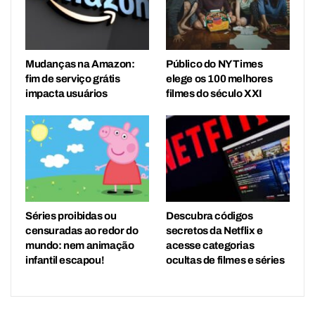
Mudanças na Amazon:
Público do NY Times
fim de serviço grátis
elege os 100 melhores
impacta usuários
filmes do século XXI
Séries proibidas ou
Descubra códigos
censuradas ao redor do
secretos da Netflix e
mundo: nem animação
acesse categorias
infantil escapou!
ocultas de filmes e séries