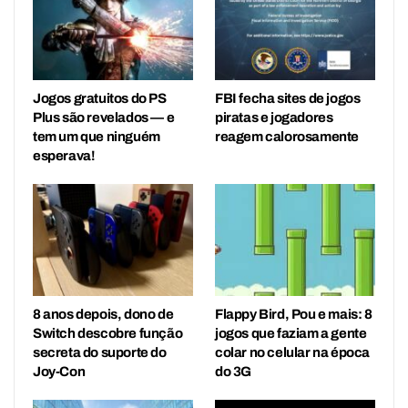
Jogos gratuitos do PS
FBI fecha sites de jogos
Plus são revelados — e
piratas e jogadores
tem um que ninguém
reagem calorosamente
esperava!
8 anos depois, dono de
Flappy Bird, Pou e mais: 8
Switch descobre função
jogos que faziam a gente
secreta do suporte do
colar no celular na época
Joy-Con
do 3G