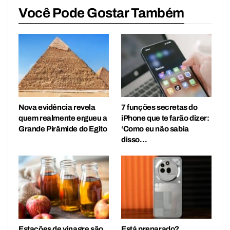
Você Pode Gostar Também
Nova evidência revela
7 funções secretas do
quem realmente ergueu a
iPhone que te farão dizer:
Grande Pirâmide do Egito
‘Como eu não sabia
disso…
Estações de vinagre são
Está preparado?