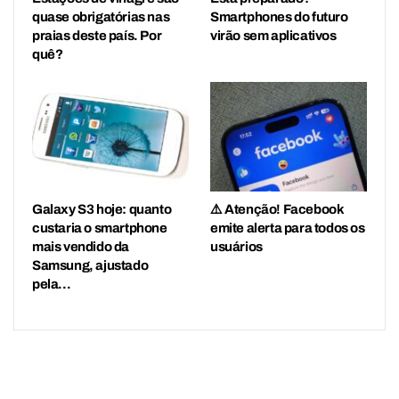
quase obrigatórias nas
Smartphones do futuro
praias deste país. Por
virão sem aplicativos
quê?
Galaxy S3 hoje: quanto
⚠️ Atenção! Facebook
custaria o smartphone
emite alerta para todos os
mais vendido da
usuários
Samsung, ajustado
pela…