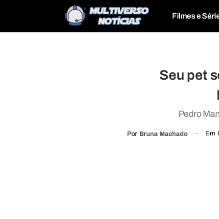
Filmes e Séri
Seu pet s
Pedro Manc
Em
Por
Bruna Machado