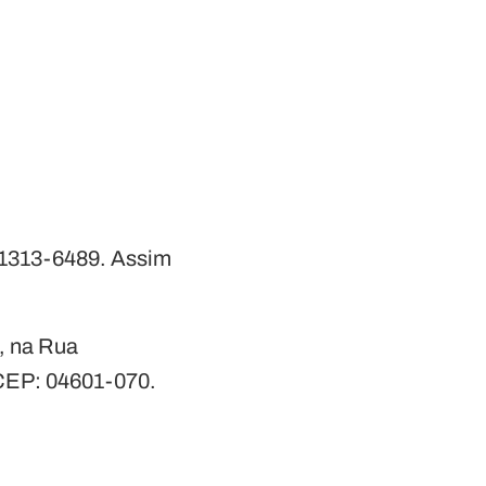
 91313-6489. Assim
s, na
Rua
CEP
: 04601-070.