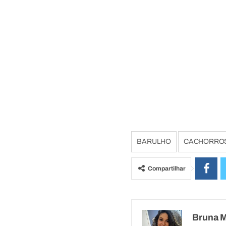
BARULHO
CACHORRO
Compartilhar
Bruna 