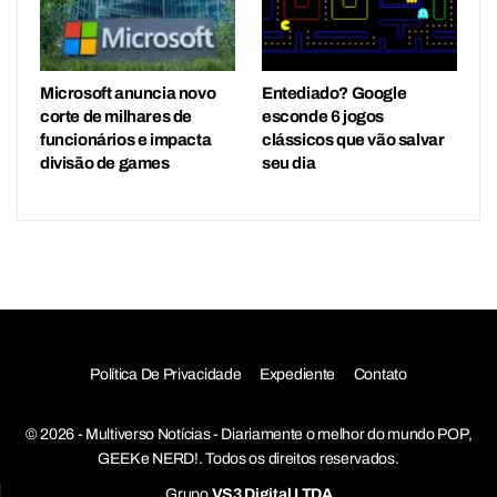
Microsoft anuncia novo
Entediado? Google
corte de milhares de
esconde 6 jogos
funcionários e impacta
clássicos que vão salvar
divisão de games
seu dia
Política De Privacidade
Expediente
Contato
© 2026 - Multiverso Notícias - Diariamente o melhor do mundo POP,
GEEK e NERD!. Todos os direitos reservados.
Grupo
VS3 Digital LTDA