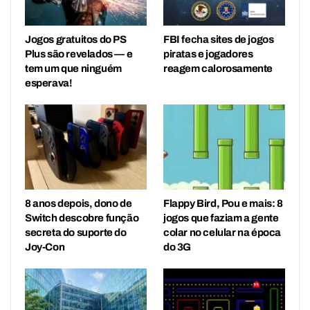
Jogos gratuitos do PS
FBI fecha sites de jogos
Plus são revelados — e
piratas e jogadores
tem um que ninguém
reagem calorosamente
esperava!
8 anos depois, dono de
Flappy Bird, Pou e mais: 8
Switch descobre função
jogos que faziam a gente
secreta do suporte do
colar no celular na época
Joy-Con
do 3G