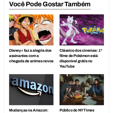
Você Pode Gostar Também
Disney+ faz a alegria dos
Clássico dos cinemas: 1º
assinantes com a
filme de Pokémon está
chegada de animes novos
disponível grátis no
YouTube
Mudanças na Amazon:
Público do NY Times