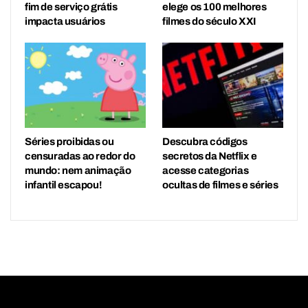
fim de serviço grátis
elege os 100 melhores
impacta usuários
filmes do século XXI
Séries proibidas ou
Descubra códigos
censuradas ao redor do
secretos da Netflix e
mundo: nem animação
acesse categorias
infantil escapou!
ocultas de filmes e séries