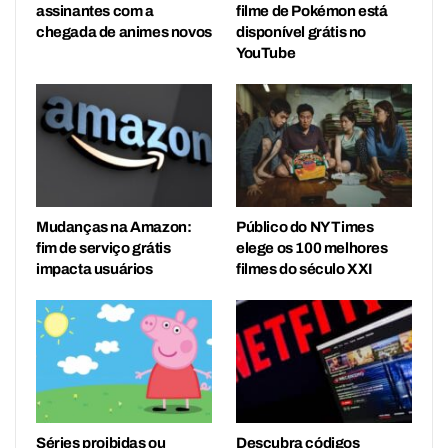
assinantes com a
filme de Pokémon está
chegada de animes novos
disponível grátis no
YouTube
Mudanças na Amazon:
Público do NY Times
fim de serviço grátis
elege os 100 melhores
impacta usuários
filmes do século XXI
Séries proibidas ou
Descubra códigos