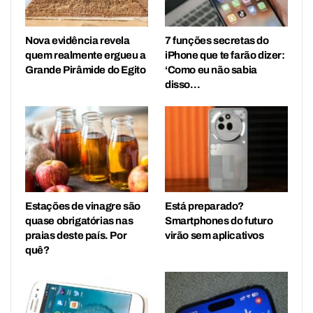
Nova evidência revela
7 funções secretas do
quem realmente ergueu a
iPhone que te farão dizer:
Grande Pirâmide do Egito
‘Como eu não sabia
disso…
Estações de vinagre são
Está preparado?
quase obrigatórias nas
Smartphones do futuro
praias deste país. Por
virão sem aplicativos
quê?