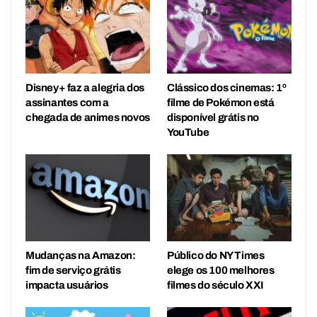
Disney+ faz a alegria dos
Clássico dos cinemas: 1º
assinantes com a
filme de Pokémon está
chegada de animes novos
disponível grátis no
YouTube
Mudanças na Amazon:
Público do NY Times
fim de serviço grátis
elege os 100 melhores
impacta usuários
filmes do século XXI