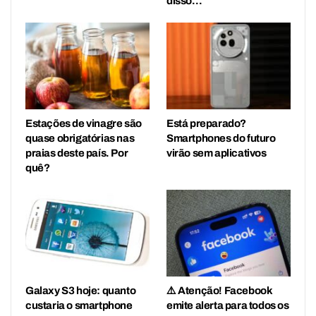
disso…
Estações de vinagre são
Está preparado?
quase obrigatórias nas
Smartphones do futuro
praias deste país. Por
virão sem aplicativos
quê?
Galaxy S3 hoje: quanto
⚠️ Atenção! Facebook
custaria o smartphone
emite alerta para todos os