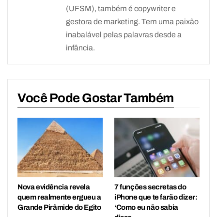
(UFSM), também é copywriter e
gestora de marketing. Tem uma paixão
inabalável pelas palavras desde a
infância.
Você Pode Gostar Também
Nova evidência revela
7 funções secretas do
quem realmente ergueu a
iPhone que te farão dizer:
Grande Pirâmide do Egito
‘Como eu não sabia