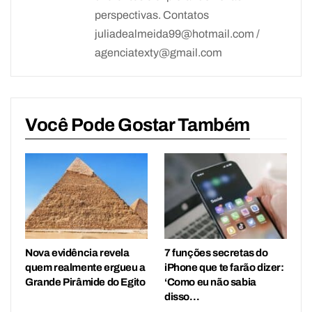
perspectivas. Contatos
juliadealmeida99@hotmail.com /
agenciatexty@gmail.com
Você Pode Gostar Também
Nova evidência revela
7 funções secretas do
quem realmente ergueu a
iPhone que te farão dizer:
Grande Pirâmide do Egito
‘Como eu não sabia
disso…