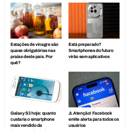
Estações de vinagre são
Está preparado?
quase obrigatórias nas
Smartphones do futuro
praias deste país. Por
virão sem aplicativos
quê?
Galaxy S3 hoje: quanto
⚠️ Atenção! Facebook
custaria o smartphone
emite alerta para todos os
mais vendido da
usuários