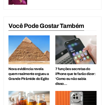
Você Pode Gostar Também
Nova evidência revela
7 funções secretas do
quem realmente ergueu a
iPhone que te farão dizer:
Grande Pirâmide do Egito
‘Como eu não sabia
disso…