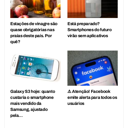
Estações de vinagre são
Está preparado?
quase obrigatórias nas
Smartphones do futuro
praias deste país. Por
virão sem aplicativos
quê?
Galaxy S3 hoje: quanto
⚠️ Atenção! Facebook
custaria o smartphone
emite alerta para todos os
mais vendido da
usuários
Samsung, ajustado
pela…