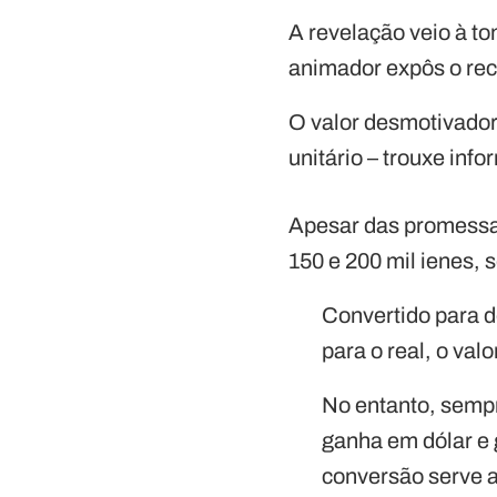
A revelação veio à t
animador expôs o rec
O valor desmotivador
unitário – trouxe in
Apesar das promessa
150 e 200 mil ienes, 
Convertido para d
para o real, o val
No entanto, sempr
ganha em dólar e 
conversão serve a