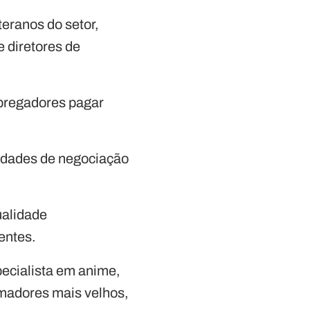
teranos do setor,
 e diretores de
mpregadores pagar
lidades de negociação
ualidade
entes.
pecialista em anime,
imadores mais velhos,