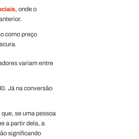
ociais
, onde o
nterior.
do como preço
bscura.
adores variam entre
330. Já na conversão
r que, se uma pessoa
a partir dela, a
ão significando