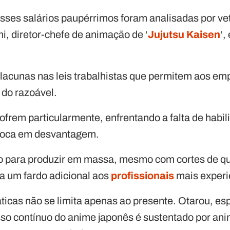
esses salários paupérrimos foram analisadas por ve
mi, diretor-chefe de animação de ‘
Jujutsu
Kaisen
‘,
lacunas nas leis trabalhistas que permitem aos e
 do razoável.
frem particularmente, enfrentando a falta de habi
oloca em desvantagem.
ão para produzir em massa, mesmo com cortes de q
na um fardo adicional aos
profissionais
mais experi
ticas não se limita apenas ao presente. Otarou, es
so contínuo do anime japonês é sustentado por an