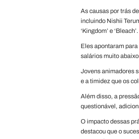
As causas por trás d
incluindo Nishii Teru
‘Kingdom’ e ‘Bleach’.
Eles apontaram para 
salários muito abaixo
Jovens animadores so
e a timidez que os c
Além disso, a press
questionável, adicio
O impacto dessas prá
destacou que o suces