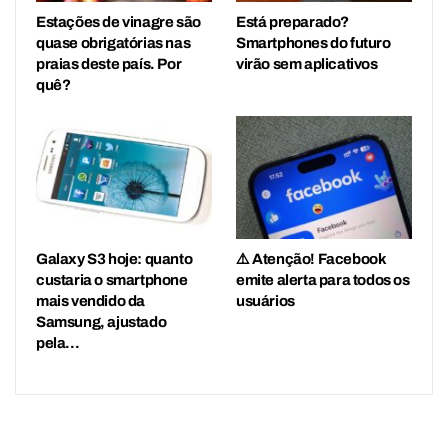
Estações de vinagre são
Está preparado?
quase obrigatórias nas
Smartphones do futuro
praias deste país. Por
virão sem aplicativos
quê?
Galaxy S3 hoje: quanto
⚠️ Atenção! Facebook
custaria o smartphone
emite alerta para todos os
mais vendido da
usuários
Samsung, ajustado
pela…