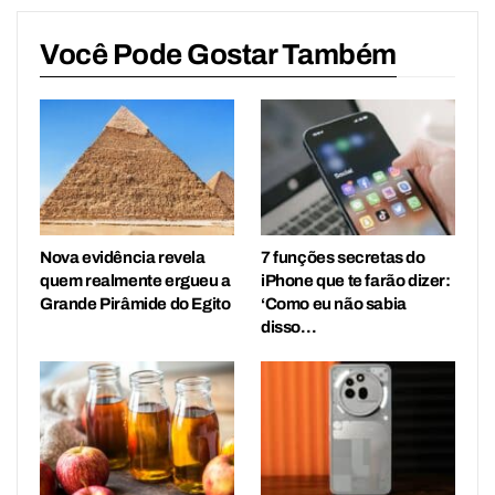
Você Pode Gostar Também
Nova evidência revela
7 funções secretas do
quem realmente ergueu a
iPhone que te farão dizer:
Grande Pirâmide do Egito
‘Como eu não sabia
disso…