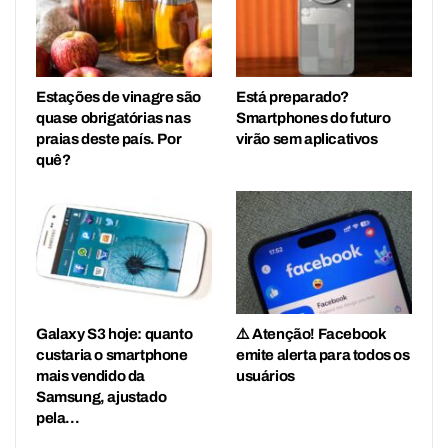
Estações de vinagre são
Está preparado?
quase obrigatórias nas
Smartphones do futuro
praias deste país. Por
virão sem aplicativos
quê?
Galaxy S3 hoje: quanto
⚠️ Atenção! Facebook
custaria o smartphone
emite alerta para todos os
mais vendido da
usuários
Samsung, ajustado
pela…