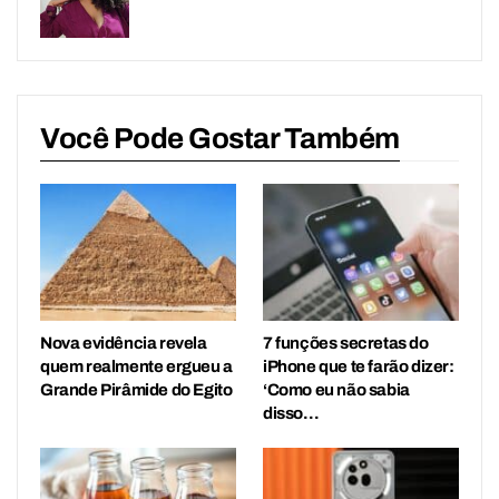
Você Pode Gostar Também
Nova evidência revela
7 funções secretas do
quem realmente ergueu a
iPhone que te farão dizer:
Grande Pirâmide do Egito
‘Como eu não sabia
disso…