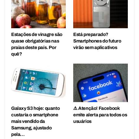
Estações de vinagre são
Está preparado?
quase obrigatórias nas
Smartphones do futuro
praias deste país. Por
virão sem aplicativos
quê?
Galaxy S3 hoje: quanto
⚠️ Atenção! Facebook
custaria o smartphone
emite alerta para todos os
mais vendido da
usuários
Samsung, ajustado
pela…