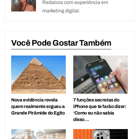
Redatora com experiência em
marketing digital.
Você Pode Gostar Também
Nova evidência revela
7 funções secretas do
quem realmente ergueu a
iPhone que te farão dizer:
Grande Pirâmide do Egito
‘Como eu não sabia
disso…