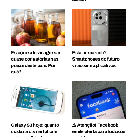
Estações de vinagre são
Está preparado?
quase obrigatórias nas
Smartphones do futuro
praias deste país. Por
virão sem aplicativos
quê?
Galaxy S3 hoje: quanto
⚠️ Atenção! Facebook
custaria o smartphone
emite alerta para todos os