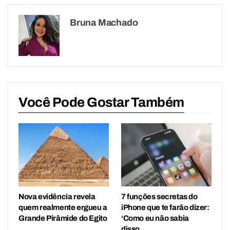
Bruna Machado
Você Pode Gostar Também
Nova evidência revela
7 funções secretas do
quem realmente ergueu a
iPhone que te farão dizer:
Grande Pirâmide do Egito
‘Como eu não sabia
disso…