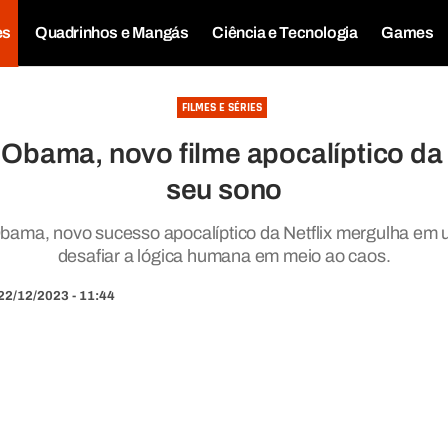
es
Quadrinhos e Mangás
Ciência e Tecnologia
Games
FILMES E SÉRIES
bama, novo filme apocalíptico da Ne
seu sono
bama, novo sucesso apocalíptico da Netflix mergulha e
desafiar a lógica humana em meio ao caos.
22/12/2023 - 11:44