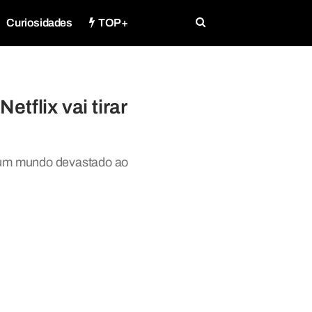
Curiosidades
TOP+
tflix vai tirar
m um mundo devastado ao