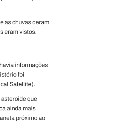
ue as chuvas deram
s eram vistos.
 havia informações
stério foi
al Satellite).
 asteroide que
ica ainda mais
laneta próximo ao