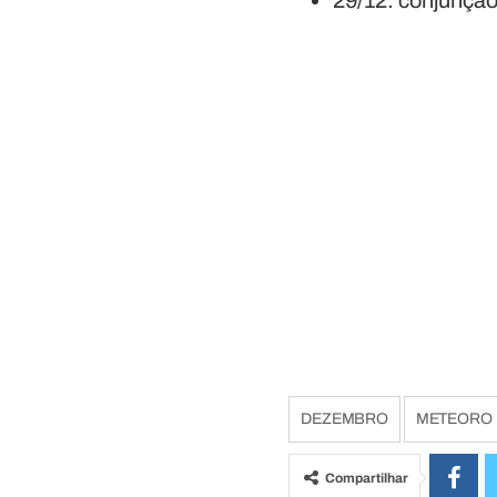
29/12: conjunção 
DEZEMBRO
METEORO
Compartilhar