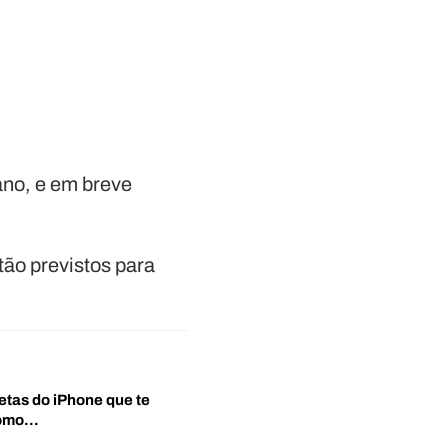
ano, e em breve
tão previstos para
etas do iPhone que te
‘Como…