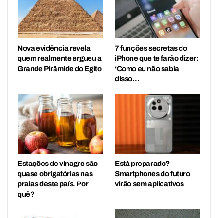
Nova evidência revela
7 funções secretas do
quem realmente ergueu a
iPhone que te farão dizer:
Grande Pirâmide do Egito
‘Como eu não sabia
disso…
Estações de vinagre são
Está preparado?
quase obrigatórias nas
Smartphones do futuro
praias deste país. Por
virão sem aplicativos
quê?