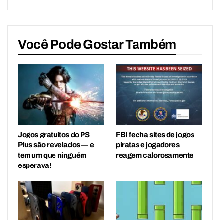
Você Pode Gostar Também
Jogos gratuitos do PS
FBI fecha sites de jogos
Plus são revelados — e
piratas e jogadores
tem um que ninguém
reagem calorosamente
esperava!