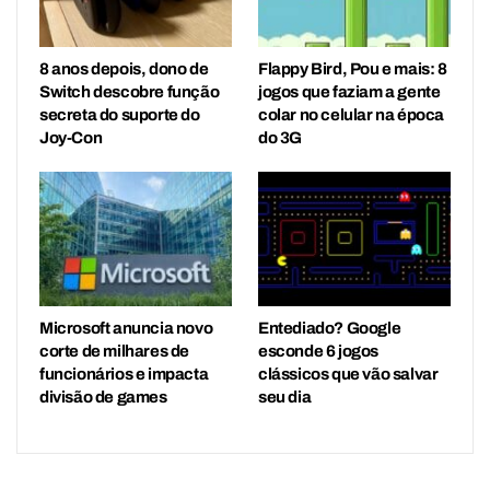
8 anos depois, dono de
Flappy Bird, Pou e mais: 8
Switch descobre função
jogos que faziam a gente
secreta do suporte do
colar no celular na época
Joy-Con
do 3G
Microsoft anuncia novo
Entediado? Google
corte de milhares de
esconde 6 jogos
funcionários e impacta
clássicos que vão salvar
divisão de games
seu dia