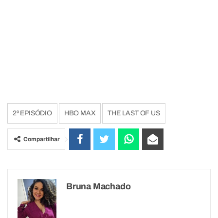
2º EPISÓDIO
HBO MAX
THE LAST OF US
Compartilhar
Bruna Machado