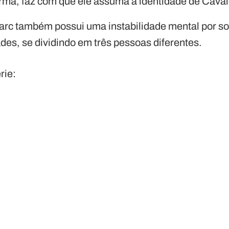
orma, faz com que ele assuma a identidade de Caval
rc também possui uma instabilidade mental por sof
des, se dividindo em três pessoas diferentes.
rie: