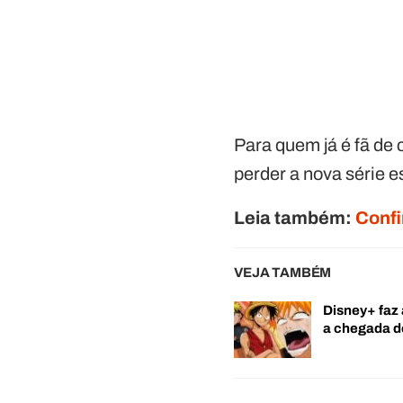
Para quem já é fã de 
perder a nova série e
Leia também:
Confi
VEJA TAMBÉM
Disney+ faz 
a chegada 