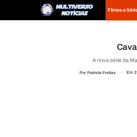
Filmes e Séri
Caval
A nova série da Mar
Em
2
Por
Patricia Freitas