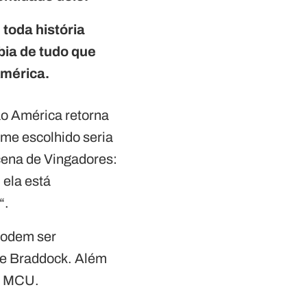
toda história
bia de tudo que
América.
ão América retorna
ome escolhido seria
cena de Vingadores:
 ela está
“.
 podem ser
me Braddock. Além
no MCU.