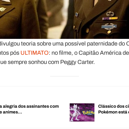
ivulgou teoria sobre uma possível paternidade do
ntos pós
ULTIMATO
: no filme, o Capitão América de
 que sempre sonhou com Peggy Carter.
a alegria dos assinantes com
Clássico dos c
de animes…
Pokémon está 