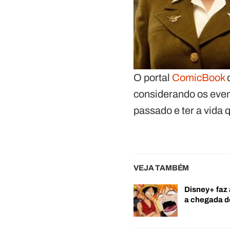
O portal
ComicBook
d
considerando os eve
passado e ter a vida
VEJA TAMBÉM
Disney+ faz 
a chegada 