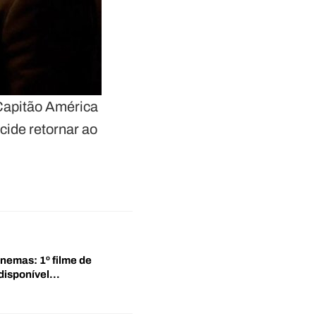
 Capitão América
cide retornar ao
inemas: 1º filme de
disponível…