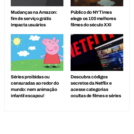
Mudanças na Amazon:
Público do NY Times
fim de serviço grátis
elege os 100 melhores
impacta usuários
filmes do século XXI
Séries proibidas ou
Descubra códigos
censuradas ao redor do
secretos da Netflix e
mundo: nem animação
acesse categorias
infantil escapou!
ocultas de filmes e séries