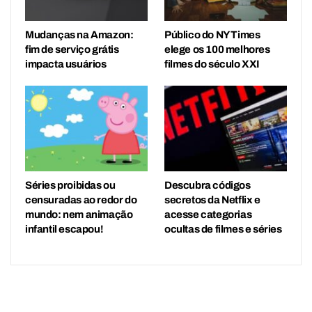
Mudanças na Amazon:
Público do NY Times
fim de serviço grátis
elege os 100 melhores
impacta usuários
filmes do século XXI
Séries proibidas ou
Descubra códigos
censuradas ao redor do
secretos da Netflix e
mundo: nem animação
acesse categorias
infantil escapou!
ocultas de filmes e séries