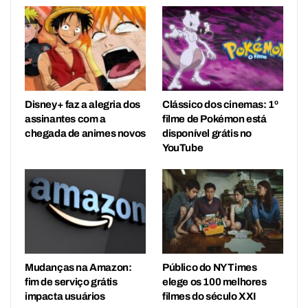
Disney+ faz a alegria dos
Clássico dos cinemas: 1º
assinantes com a
filme de Pokémon está
chegada de animes novos
disponível grátis no
YouTube
Mudanças na Amazon:
Público do NY Times
fim de serviço grátis
elege os 100 melhores
impacta usuários
filmes do século XXI