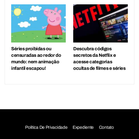
Séries proibidas ou
Descubra códigos
censuradas ao redor do
secretos da Netflix e
mundo: nem animação
acesse categorias
infantil escapou!
ocultas de filmes e séries
Política De Privacidade
Expediente
Contato