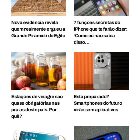
Nova evidência revela
7 funções secretas do
quem realmente ergueu a
iPhone que te farão dizer:
Grande Pirâmide do Egito
‘Como eu não sabia
disso…
Estações de vinagre são
Está preparado?
quase obrigatórias nas
Smartphones do futuro
praias deste país. Por
virão sem aplicativos
quê?