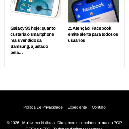
Galaxy S3 hoje: quanto
⚠️ Atenção! Facebook
custaria o smartphone
emite alerta para todos os
mais vendido da
usuários
Samsung, ajustado
pela…
Política De Privacidade
Expediente
Contato
© 2026 - Multiverso Notícias - Diariamente o melhor do mundo POP,