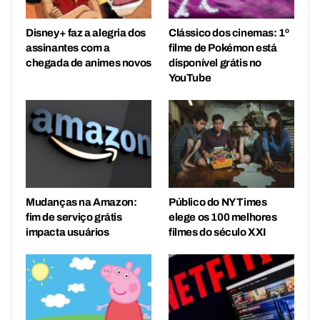
Disney+ faz a alegria dos
Clássico dos cinemas: 1º
assinantes com a
filme de Pokémon está
chegada de animes novos
disponível grátis no
YouTube
Mudanças na Amazon:
Público do NY Times
fim de serviço grátis
elege os 100 melhores
impacta usuários
filmes do século XXI