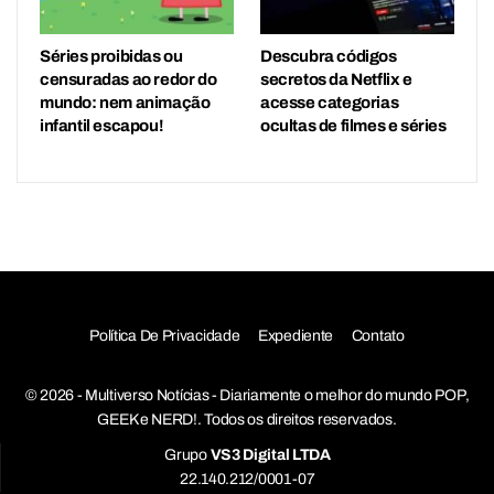
Séries proibidas ou
Descubra códigos
censuradas ao redor do
secretos da Netflix e
mundo: nem animação
acesse categorias
infantil escapou!
ocultas de filmes e séries
Política De Privacidade
Expediente
Contato
© 2026 - Multiverso Notícias - Diariamente o melhor do mundo POP,
GEEK e NERD!. Todos os direitos reservados.
Grupo
VS3 Digital LTDA
22.140.212/0001-07