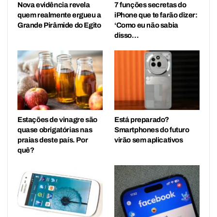
Nova evidência revela
7 funções secretas do
quem realmente ergueu a
iPhone que te farão dizer:
Grande Pirâmide do Egito
‘Como eu não sabia
disso…
Estações de vinagre são
Está preparado?
quase obrigatórias nas
Smartphones do futuro
praias deste país. Por
virão sem aplicativos
quê?