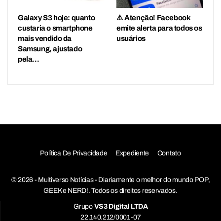
Galaxy S3 hoje: quanto
⚠️ Atenção! Facebook
custaria o smartphone
emite alerta para todos os
mais vendido da
usuários
Samsung, ajustado
pela…
Política De Privacidade
Expediente
Contato
© 2026 - Multiverso Notícias - Diariamente o melhor do mundo POP,
GEEK e NERD!. Todos os direitos reservados.
Grupo
VS3 Digital LTDA
22.140.212/0001-07