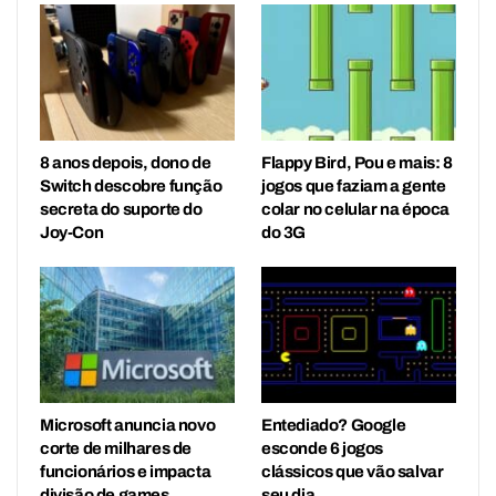
8 anos depois, dono de
Flappy Bird, Pou e mais: 8
Switch descobre função
jogos que faziam a gente
secreta do suporte do
colar no celular na época
Joy-Con
do 3G
Microsoft anuncia novo
Entediado? Google
corte de milhares de
esconde 6 jogos
funcionários e impacta
clássicos que vão salvar
divisão de games
seu dia