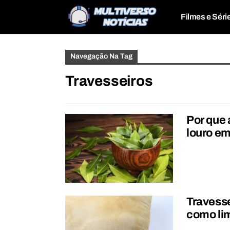
Filmes e Séri
Navegação Na Tag
Travesseiros
Por que 
louro em
Travesse
como lim