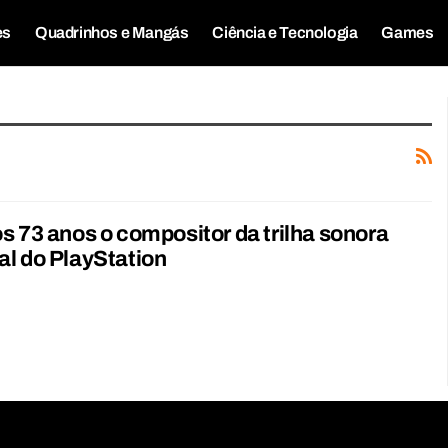
es
Quadrinhos e Mangás
Ciência e Tecnologia
Games
s 73 anos o compositor da trilha sonora
l do PlayStation